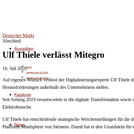
Deutscher Markt
Abschied:
Ausgaben
Ulf Thiele verlässt Mitegro
16. Juli 2020
Aktuell
Ausgaben-Archiv ab 10/2022
Ausgaben-Archiv bis 09/2022
Auf eigenen Wunsch verlässt der Digitalisierungsexperte Ulf Thiele d
Herausforderungen außerhalb des Unternehmens stellen.
Kataloge
Seit Anfang 2019 verantwortete er die digitale Transformation sowie
Elektrobranche.
Ulf Thiele hat entscheidende strategische Weichenstellungen für die 
News
Plattform Mindsphere von Siemens. Damit hat er den Grundstein für ei