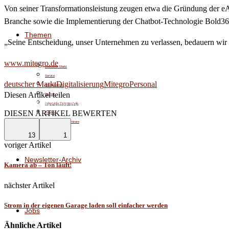
Von seiner Transformationsleistung zeugen etwa die Gründung der eA
Branche sowie die Implementierung der Chatbot-Technologie Bold36
Themen
„Seine Entscheidung, unser Unternehmen zu verlassen, bedauern wir s
www.mitegro.de
Deutscher Markt
Service
deutscher Markt
Digitalisierung
Mitegro
Personal
Energiewende
Diesen Artikel teilen
Technik
Facebook
Linkedin
Email
Industrielle Elektrotechnik
DIESEN ARTIKEL BEWERTEN
Projekte
Veranstaltungen/Seminare
Meinungsvielfalt
13
1
voriger Artikel
Newsletter-Archiv
Kamera ab – Ton läuft!
nächster Artikel
Strom in der eigenen Garage laden soll einfacher werden
Jobs
Ähnliche Artikel