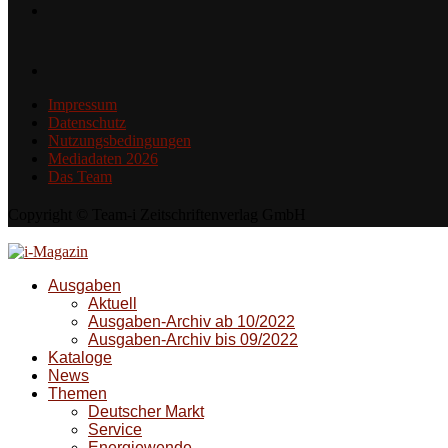
Impressum
Datenschutz
Nutzungsbedingungen
Mediadaten 2026
Das Team
Copyright © Team-i Zeitschriftenverlag GmbH
Ausgaben
Aktuell
Ausgaben-Archiv ab 10/2022
Ausgaben-Archiv bis 09/2022
Kataloge
News
Themen
Deutscher Markt
Service
Energiewende