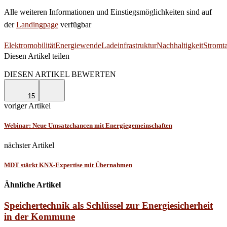
Alle weiteren Informationen und Einstiegsmöglichkeiten sind auf
der
Landingpage
verfügbar
Elektromobilität
Energiewende
Ladeinfrastruktur
Nachhaltigkeit
Stromta
Diesen Artikel teilen
Facebook
Linkedin
Email
DIESEN ARTIKEL BEWERTEN
15
voriger Artikel
Webinar: Neue Umsatzchancen mit Energiegemeinschaften
nächster Artikel
MDT stärkt KNX-Expertise mit Übernahmen
Ähnliche Artikel
Speichertechnik als Schlüssel zur Energiesicherheit
in der Kommune