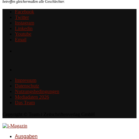
betreffen gleichermaßen alle Geschlechter.
Facebook
Twitter
Instagram
Linkedin
Youtube
Email
Impressum
Datenschutz
Nutzungsbedingungen
Mediadaten 2026
Das Team
Copyright © Team-i Zeitschriftenverlag GmbH
Ausgaben