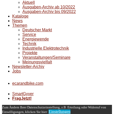
Aktuell
Ausgaben-Archiv ab 10/2022
Ausgaben-Archiv bis 09/2022
Kataloge
News
Themen
Deutscher Markt
Service
Energiewende
Technik
Industrielle Elektrotechnik
Projekte
Veranstaltungen/Seminare
Meinungsvielfalt
Newsletter-Archiv
Jobs
ecarandbike.com
SmartGyver
FragJetzt!
Zum Ändern Ihrer Datenschutzeinstellung, z.B. Erteilung oder Widerruf von
Einstellungen
Einwilligungen, klicken Sie hier: