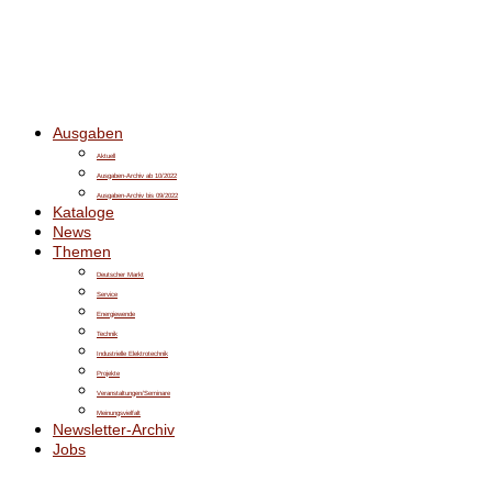
Ausgaben
Aktuell
Ausgaben-Archiv ab 10/2022
Ausgaben-Archiv bis 09/2022
Kataloge
News
Themen
Deutscher Markt
Service
Energiewende
Technik
Industrielle Elektrotechnik
Projekte
Veranstaltungen/Seminare
Meinungsvielfalt
Newsletter-Archiv
Jobs