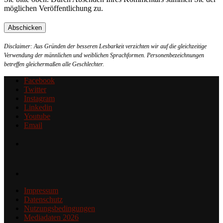
möglichen Veröffentlichung zu.
Disclaimer: Aus Gründen der besseren Lesbarkeit verzichten wir auf die gleichzeitige
Verwendung der männlichen und weiblichen Sprachformen. Personenbezeichnungen
betreffen gleichermaßen alle Geschlechter.
Facebook
Twitter
Instagram
Linkedin
Youtube
Email
Impressum
Datenschutz
Nutzungsbedingungen
Mediadaten 2026