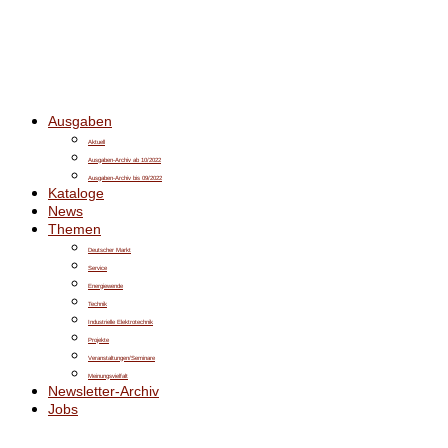
Ausgaben
Aktuell
Ausgaben-Archiv ab 10/2022
Ausgaben-Archiv bis 09/2022
Kataloge
News
Themen
Deutscher Markt
Service
Energiewende
Technik
Industrielle Elektrotechnik
Projekte
Veranstaltungen/Seminare
Meinungsvielfalt
Newsletter-Archiv
Jobs