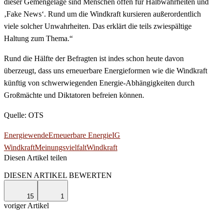
dieser Gemengelage sind Menschen offen für Halbwahrheiten und
‚Fake News‘. Rund um die Windkraft kursieren außerordentlich
viele solcher Unwahrheiten. Das erklärt die teils zwiespältige
Haltung zum Thema.“
Rund die Hälfte der Befragten ist indes schon heute davon
überzeugt, dass uns erneuerbare Energieformen wie die Windkraft
künftig von schwerwiegenden Energie-Abhängigkeiten durch
Großmächte und Diktatoren befreien können.
Quelle: OTS
Energiewende
Erneuerbare Energie
IG
Windkraft
Meinungsvielfalt
Windkraft
Diesen Artikel teilen
Facebook
Linkedin
Email
DIESEN ARTIKEL BEWERTEN
15
1
voriger Artikel