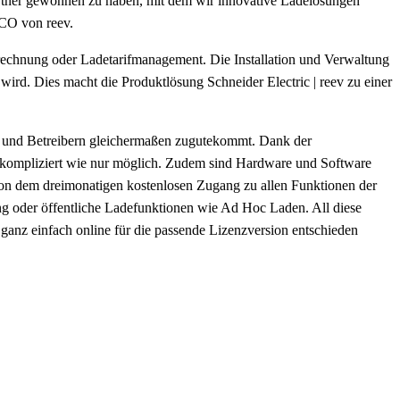
rtner gewonnen zu haben, mit dem wir innovative Ladelösungen
 CCO von reev.
brechnung oder Ladetarifmanagement. Die Installation und Verwaltung
wird. Dies macht die Produktlösung Schneider Electric | reev zu einer
ten und Betreibern gleichermaßen zugutekommt. Dank der
 unkompliziert wie nur möglich. Zudem sind Hardware und Software
m von dem dreimonatigen kostenlosen Zugang zu allen Funktionen der
g oder öffentliche Ladefunktionen wie Ad Hoc Laden. All diese
anz einfach online für die passende Lizenzversion entschieden