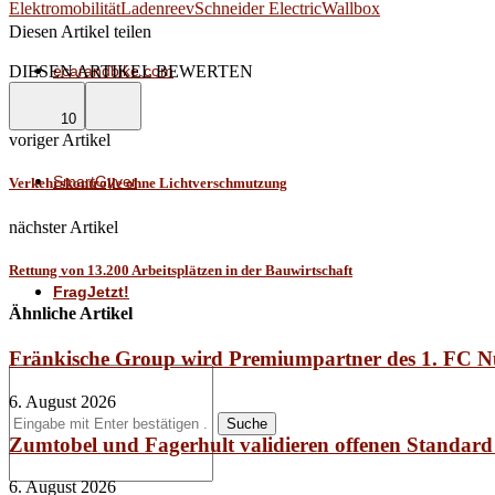
Elektromobilität
Laden
reev
Schneider Electric
Wallbox
Diesen Artikel teilen
Facebook
Linkedin
Email
ecarandbike.com
DIESEN ARTIKEL BEWERTEN
10
voriger Artikel
SmartGyver
Verkehrskontrolle ohne Lichtverschmutzung
nächster Artikel
Rettung von 13.200 Arbeitsplätzen in der Bauwirtschaft
FragJetzt!
Ähnliche Artikel
Fränkische Group wird Premiumpartner des 1. FC 
6. August 2026
Suche
Zumtobel und Fagerhult validieren offenen Standard
6. August 2026