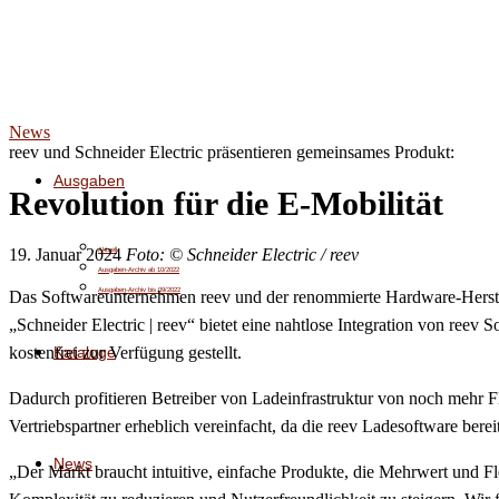
News
reev und Schneider Electric präsentieren gemeinsames Produkt:
Ausgaben
Revolution für die E-Mobilität
19. Januar 2024
Foto: © Schneider Electric / reev
Aktuell
Ausgaben-Archiv ab 10/2022
Ausgaben-Archiv bis 09/2022
Das Softwareunternehmen reev und der renommierte Hardware-Herstel
„Schneider Electric | reev“ bietet eine nahtlose Integration von ree
Kataloge
kostenfrei zur Verfügung gestellt.
Dadurch profitieren Betreiber von Ladeinfrastruktur von noch mehr Fl
Vertriebspartner erheblich vereinfacht, da die reev Ladesoftware bere
News
„Der Markt braucht intuitive, einfache Produkte, die Mehrwert und Flex