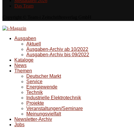
Mediadaten 2026
Das Team
Copyright © Team-i Zeitschriftenverlag GmbH
Ausgaben
Aktuell
Ausgaben-Archiv ab 10/2022
Ausgaben-Archiv bis 09/2022
Kataloge
News
Themen
Deutscher Markt
Service
Energiewende
Technik
Industrielle Elektrotechnik
Projekte
Veranstaltungen/Seminare
Meinungsvielfalt
Newsletter-Archiv
Jobs