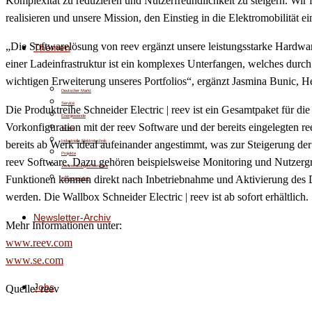
Komplexität zu reduzieren und Nutzerfreundlichkeit zu steigern. Wir 
realisieren und unsere Mission, den Einstieg in die Elektromobilität 
„Die Softwarelösung von reev ergänzt unsere leistungsstarke Hardwar
Themen
einer Ladeinfrastruktur ist ein komplexes Unterfangen, welches durch
wichtigen Erweiterung unseres Portfolios“, ergänzt Jasmina Bunic, 
Deutscher Markt
Service
Die Produktreihe Schneider Electric | reev ist ein Gesamtpaket für 
Energiewende
Vorkonfiguration mit der reev Software und der bereits eingelegten 
Technik
Industrielle Elektrotechnik
bereits ab Werk ideal aufeinander angestimmt, was zur Steigerung der
Projekte
reev Software. Dazu gehören beispielsweise Monitoring und Nutzerg
Veranstaltungen/Seminare
Funktionen können direkt nach Inbetriebnahme und Aktivierung des D
Meinungsvielfalt
werden. Die Wallbox Schneider Electric | reev ist ab sofort erhältlich.
Newsletter-Archiv
Mehr Informationen unter:
www.reev.com
www.se.com
Jobs
Quelle: reev