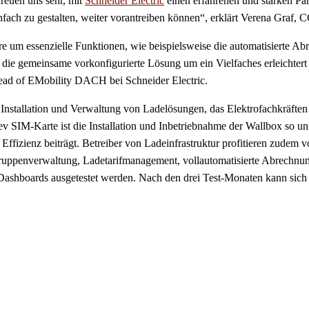
freuen uns sehr, mit
Schneider Electric
einen erfahrenen und starken Pa
einfach zu gestalten, weiter vorantreiben können“, erklärt Verena Graf,
e um essenzielle Funktionen, wie beispielsweise die automatisierte A
 die gemeinsame vorkonfigurierte Lösung um ein Vielfaches erleichtert 
Head of EMobility DACH bei Schneider Electric.
die Installation und Verwaltung von Ladelösungen, das Elektrofachkräf
reev SIM-Karte ist die Installation und Inbetriebnahme der Wallbox so
 Effizienz beiträgt. Betreiber von Ladeinfrastruktur profitieren zude
ruppenverwaltung, Ladetarifmanagement, vollautomatisierte Abrechnun
ashboards ausgetestet werden. Nach den drei Test-Monaten kann sich g